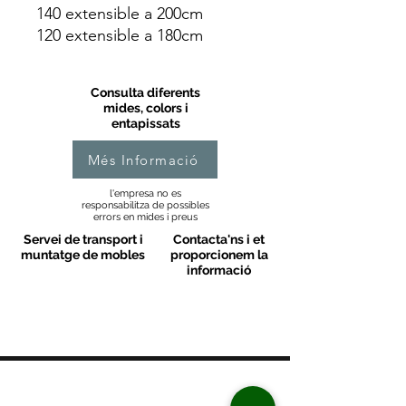
140 extensible a 200cm
120 extensible a 180cm
Consulta diferents
mides, colors i
entapissats
Més Informació
l'empresa no es
responsabilitza de possibles
errors en mides i preus
Servei de transport i
Contacta'ns i et
muntatge de mobles
proporcionem la
informació
MOBLES VALLS