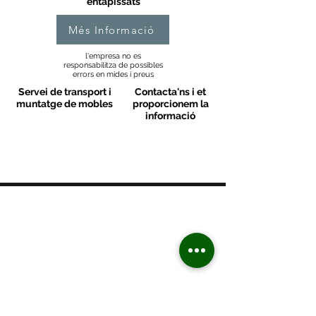
entapissats
Més Informació
l'empresa no es
responsabilitza de possibles
errors en mides i preus
Servei de transport i
Contacta'ns i et
muntatge de mobles
proporcionem la
informació
MOBLES VALLS
Contacte
C/ Sant M
artí 39-41
08470 - Sant Celoni - Barcelona