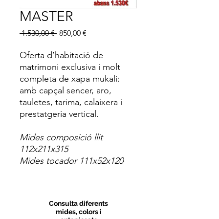
MASTER
Preu
Preu
 1.530,00 € 
850,00 €
normal
d'oferta
Oferta d’habitació de
matrimoni exclusiva i molt
completa de xapa mukali:
amb capçal sencer, aro,
tauletes, tarima, calaixera i
prestatgeria vertical.
Mides composició llit
112x211x315
Mides tocador 111x52x120
Consulta diferents
mides, colors i