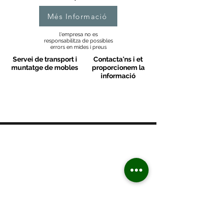
Més Informació
l'empresa no es
responsabilitza de possibles
errors en mides i preus
Servei de transport i
Contacta'ns i et
muntatge de mobles
proporcionem la
informació
MOBLES VALLS
Contacte
C/ Sant M
artí 39-41
08470 - Sant Celoni - Barcelona
+ 34 938 670 669