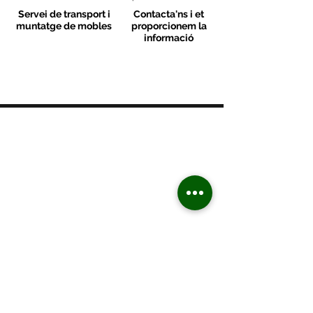
Servei de transport i
Contacta'ns i et
muntatge de mobles
proporcionem la
informació
MOBLES VALLS
Contacte
C/ Sant M
artí 39-41
08470 - Sant Celoni - Barcelona
+ 34 938 670 669
moblesvalls@hotmail.com
Dilluns de 17:00 a 20:30