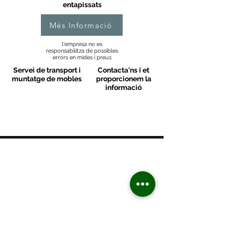
entapissats
Més Informació
l'empresa no es
responsabilitza de possibles
errors en mides i preus
Servei de transport i
Contacta'ns i et
muntatge de mobles
proporcionem la
informació
MOBLES VALLS
Contacte
C/ Sant M
artí 39-41
08470 - Sant Celoni - Barcelona