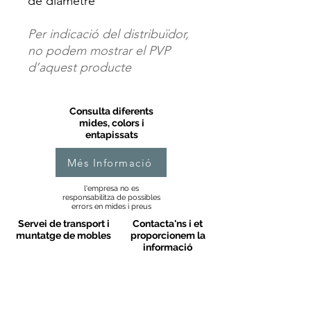
de diàmetre
Per indicació del distribuïdor,
no podem mostrar el PVP
d’aquest producte
Consulta diferents
mides, colors i
entapissats
Més Informació
l'empresa no es
responsabilitza de possibles
errors en mides i preus
Servei de transport i
Contacta'ns i et
muntatge de mobles
proporcionem la
informació