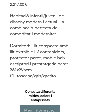
Price
2.217,00 €
Habitació infantil/juvenil de
disseny modern i actual. La
combinació perfecta de
comoditat i modernitat.
Dormitori: Llit compacte amb
llit extraïble i 2 contenidors,
protector paret, moble baix,
escriptori i prestatgeria paret.
361x395cm
Cl. toscana/gris/grafito
Consulta diferents
mides, colors i
entapissats
Més Informació