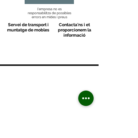
l'empresa no es
responsabilitza de possibles
errors en mides i preus
Servei de transport i
Contacta'ns i et
muntatge de mobles
proporcionem la
informació
MOBLES VALLS
Contacte
C/ Sant M
artí 39-41
08470 - Sant Celoni - Barcelona
+ 34 938 670 669
moblesvalls@hotmail.com