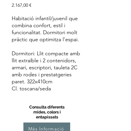
Price
2.167,00 €
Habitació infantil/juvenil que
combina confort, estil i
funcionalitat. Dormitori molt
pràctic que optimitza l’espai.
Dormitori: Llit compacte amb
llit extraïble i 2 contenidors,
armari, escriptori, tauleta 2C
amb rodes i prestatgeries
paret. 322x410cm
Cl. toscana/seda
Consulta diferents
mides, colors i
entapissats
Més Informació