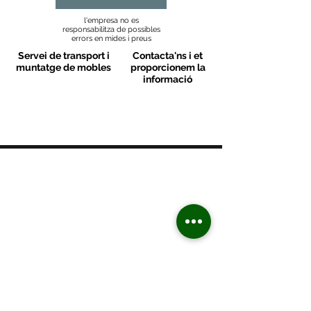
l'empresa no es
responsabilitza de possibles
errors en mides i preus
Servei de transport i
Contacta'ns i et
muntatge de mobles
proporcionem la
informació
MOBLES VALLS
Contacte
C/ Sant M
artí 39-41
08470 - Sant Celoni - Barcelona
+ 34 938 670 669
moblesvalls@hotmail.com