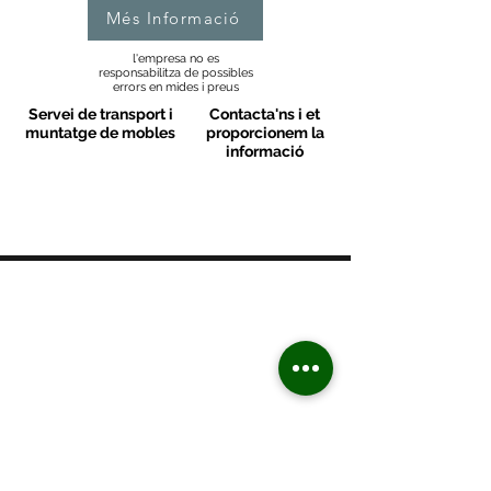
Més Informació
l'empresa no es
responsabilitza de possibles
errors en mides i preus
Servei de transport i
Contacta'ns i et
muntatge de mobles
proporcionem la
informació
MOBLES VALLS
Contacte
C/ Sant M
artí 39-41
08470 - Sant Celoni - Barcelona
+ 34 938 670 669