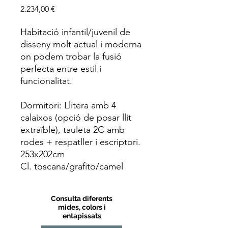
Price
2.234,00 €
Habitació infantil/juvenil de
disseny molt actual i moderna
on podem trobar la fusió
perfecta entre estil i
funcionalitat.
Dormitori: Llitera amb 4
calaixos (opció de posar llit
extraïble), tauleta 2C amb
rodes + respatller i escriptori.
253x202cm
Cl. toscana/grafito/camel
Consulta diferents
mides, colors i
entapissats