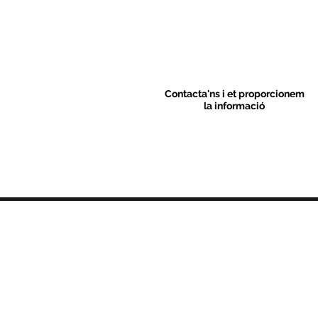
Contacta'ns i et proporcionem
la informació
Contacte
C/ Sant M
artí 39-41