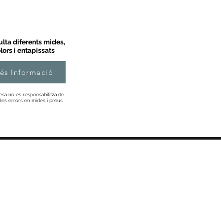
lta diferents mides,
lors i entapissats
és Informació
esa no es responsabilitza de
les errors en mides i preus
Informació
Sobre Nosaltres