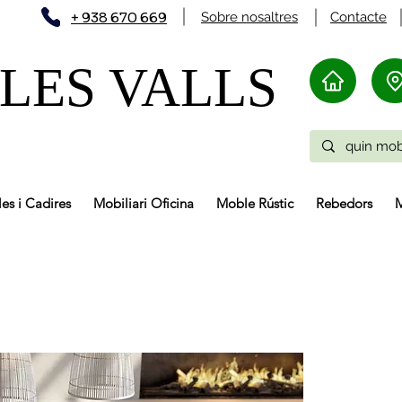
+ 938 670 669
Sobre nosaltres
Contacte
LES VALLS
les i Cadires
Mobiliari Oficina
Moble Rústic
Rebedors
M