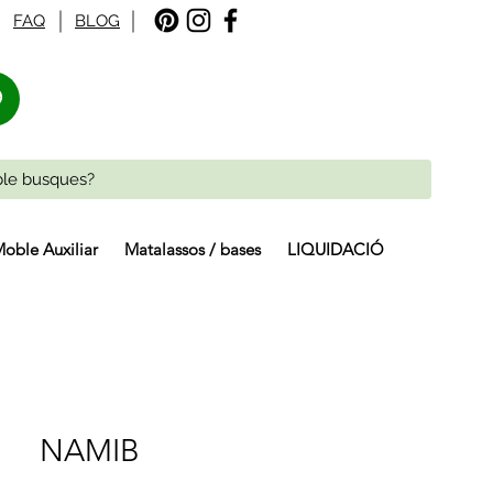
FAQ
BLOG
%
oble Auxiliar
Matalassos / bases
LIQUIDACIÓ
NAMIB