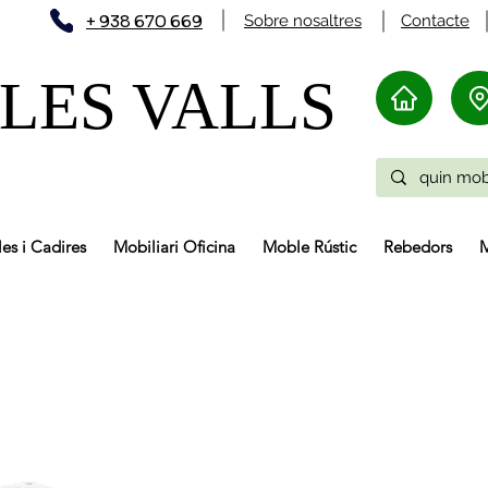
+ 938 670 669
Sobre nosaltres
Contacte
LES VALLS
les i Cadires
Mobiliari Oficina
Moble Rústic
Rebedors
M