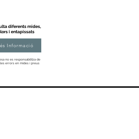
lta diferents mides,
lors i entapissats
és Informació
esa no es responsabilitza de
les errors en mides i preus
Informació
Sobre Nosaltres