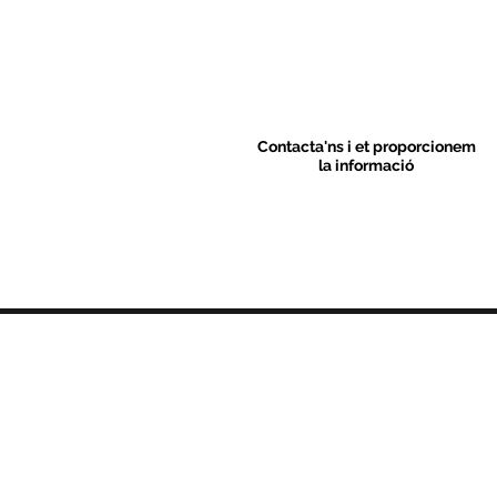
Contacta'ns i et proporcionem
la informació
Contacte
C/ Sant M
artí 39-41