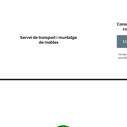
Consu
co
Servei de transport i muntatge
M
de mobles
l'empr
possib
MOBLES VALLS