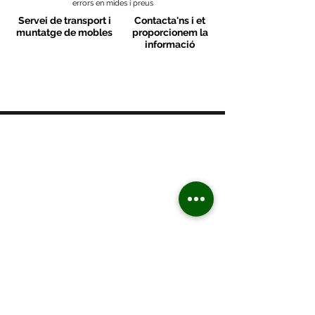
errors en mides i preus
Servei de transport i
Contacta'ns i et
muntatge de mobles
proporcionem la
informació
MOBLES VALLS
Contacte
C/ Sant M
artí 39-41
08470 - Sant Celoni - Barcelona
+ 34 938 670 669
moblesvalls@hotmail.com
Dilluns de 17:00 a 20:30