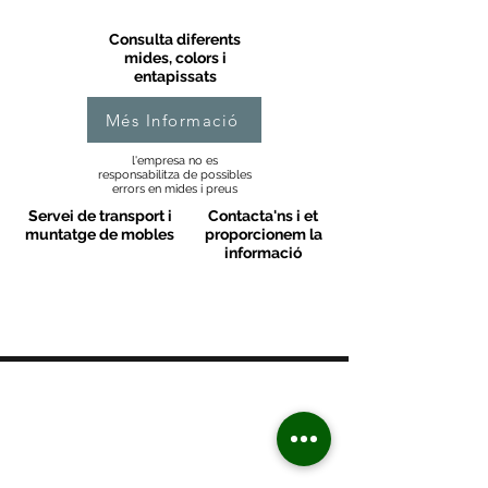
Consulta diferents
mides, colors i
entapissats
Més Informació
l'empresa no es
responsabilitza de possibles
errors en mides i preus
Servei de transport i
Contacta'ns i et
muntatge de mobles
proporcionem la
informació
MOBLES VALLS
Contacte