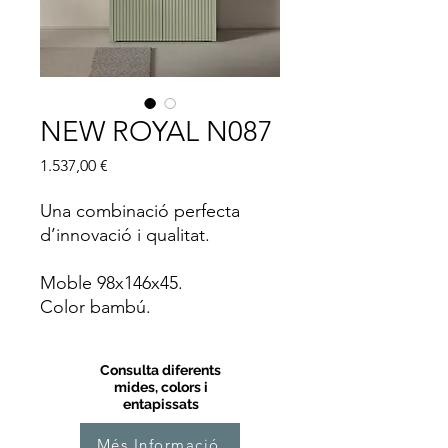
NEW ROYAL N087
Price
1.537,00 €
Una combinació perfecta
d’innovació i qualitat.
Moble 98x146x45.
Color bambú.
Consulta diferents
mides, colors i
entapissats
Més Informació