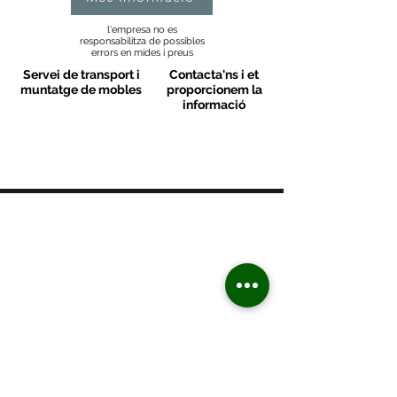
l'empresa no es
responsabilitza de possibles
errors en mides i preus
Servei de transport i
Contacta'ns i et
muntatge de mobles
proporcionem la
informació
MOBLES VALLS
Contacte
C/ Sant M
artí 39-41
08470 - Sant Celoni - Barcelona
+ 34 938 670 669