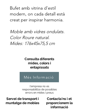
Bufet amb vitrina d’estil
modern, on cada detall està
creat per inspirar harmonia.
Moble amb vidres ondulats.
Color Roure natural.
Mides: 176x45x75,5 cm
Consulta diferents
mides, colors i
entapissats
Més Informació
l'empresa no es
responsabilitza de possibles
errors en mides i preus
Servei de transport i
Contacta'ns i et
muntatge de mobles
proporcionem la
informació