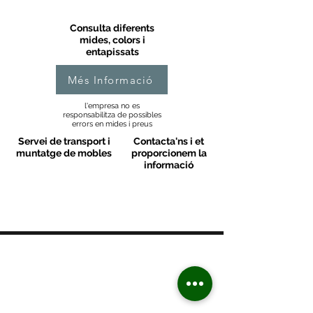
Consulta diferents
mides, colors i
entapissats
Més Informació
l'empresa no es
responsabilitza de possibles
errors en mides i preus
Servei de transport i
Contacta'ns i et
muntatge de mobles
proporcionem la
informació
MOBLES VALLS
Contacte