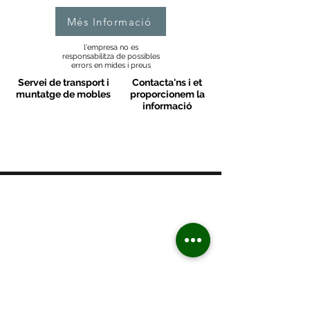
Més Informació
l'empresa no es
responsabilitza de possibles
errors en mides i preus
Servei de transport i
Contacta'ns i et
muntatge de mobles
proporcionem la
informació
MOBLES VALLS
Contacte
C/ Sant M
artí 39-41
08470 - Sant Celoni - Barcelona
+ 34 938 670 669