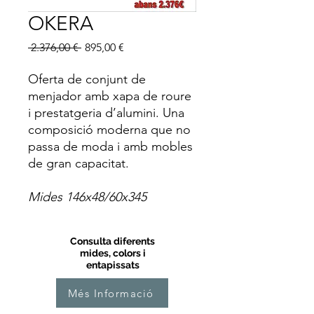
OKERA
Preu
Preu
 2.376,00 € 
895,00 €
normal
d'oferta
Oferta de conjunt de
menjador amb xapa de roure
i prestatgeria d’alumini. Una
composició moderna que no
passa de moda i amb mobles
de gran capacitat.
Mides 146x48/60x345
Consulta diferents
mides, colors i
entapissats
Més Informació