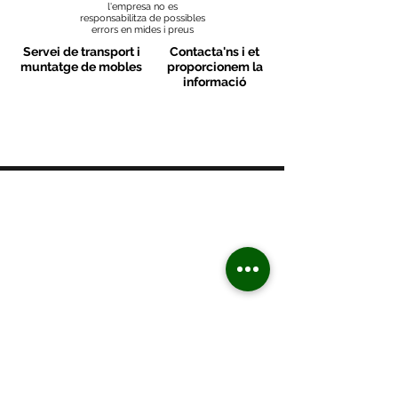
l'empresa no es
responsabilitza de possibles
errors en mides i preus
Servei de transport i
Contacta'ns i et
muntatge de mobles
proporcionem la
informació
MOBLES VALLS
Contacte
C/ Sant M
artí 39-41
08470 - Sant Celoni - Barcelona
+ 34 938 670 669
moblesvalls@hotmail.com