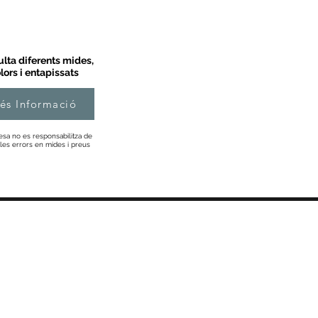
lta diferents mides,
lors i entapissats
és Informació
esa no es responsabilitza de
les errors en mides i preus
Informació
Sobre Nosaltres