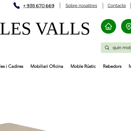
+ 938 670 669
Sobre nosaltres
Contacte
LES VALLS
les i Cadires
Mobiliari Oficina
Moble Rústic
Rebedors
M