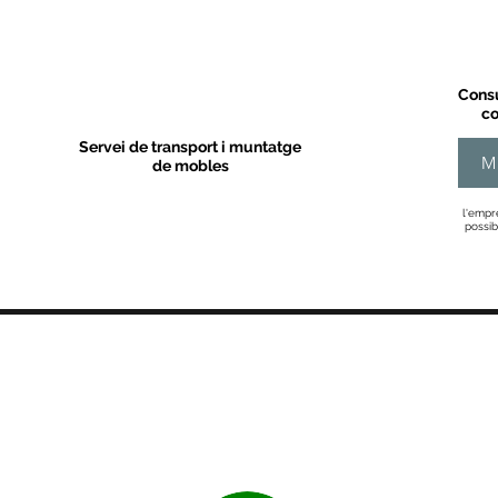
Consu
co
Servei de transport i muntatge
M
de mobles
l'empr
possib
MOBLES VALLS