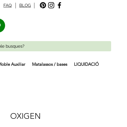
FAQ
BLOG
%
oble Auxiliar
Matalassos / bases
LIQUIDACIÓ
OXIGEN