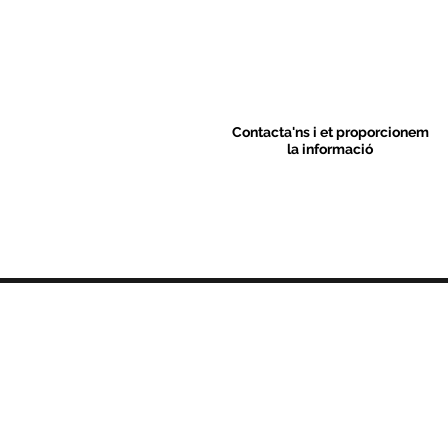
Contacta'ns i et proporcionem
la informació
Contacte
C/ Sant M
artí 39-41