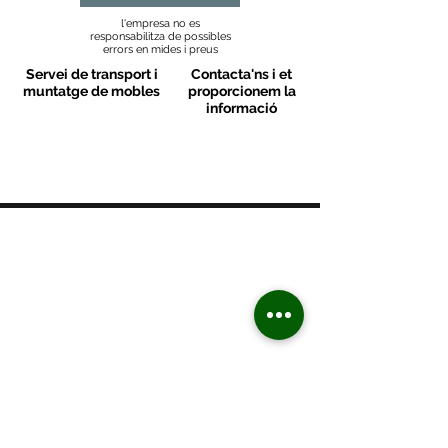
l'empresa no es
responsabilitza de possibles
errors en mides i preus
Servei de transport i
Contacta'ns i et
muntatge de mobles
proporcionem la
informació
MOBLES VALLS
Contacte
C/ Sant M
artí 39-41
08470 - Sant Celoni - Barcelona
+ 34 938 670 669
moblesvalls@hotmail.com