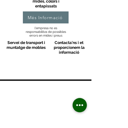
mides, colors i
entapissats
Més Informació
l'empresa no es
responsabilitza de possibles
errors en mides i preus
Servei de transport i
Contacta'ns i et
muntatge de mobles
proporcionem la
informació
MOBLES VALLS
Contacte
C/ Sant M
artí 39-41
08470 - Sant Celoni - Barcelona