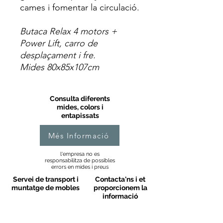
cames i fomentar la circulació.
Butaca Relax 4 motors +
Power Lift, carro de
desplaçament i fre.
Mides 80x85x107cm
Consulta diferents
mides, colors i
entapissats
Més Informació
l'empresa no es
responsabilitza de possibles
errors en mides i preus
Servei de transport i
Contacta'ns i et
muntatge de mobles
proporcionem la
informació