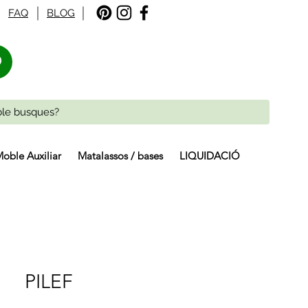
FAQ
BLOG
%
oble Auxiliar
Matalassos / bases
LIQUIDACIÓ
PILEF