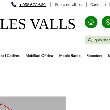
+ 938 670 669
Sobre nosaltres
Contacte
LES VALLS
les i Cadires
Mobiliari Oficina
Moble Rústic
Rebedors
M