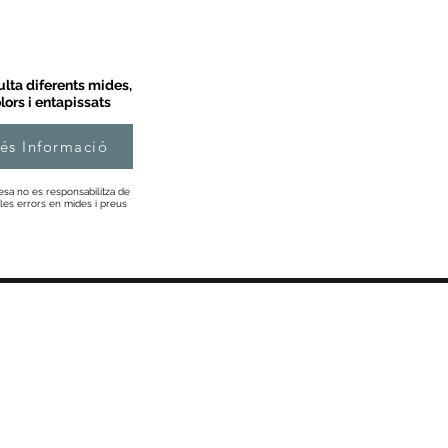
lta diferents mides,
lors i entapissats
és Informació
esa no es responsabilitza de
les errors en mides i preus
Informació
Sobre Nosaltres