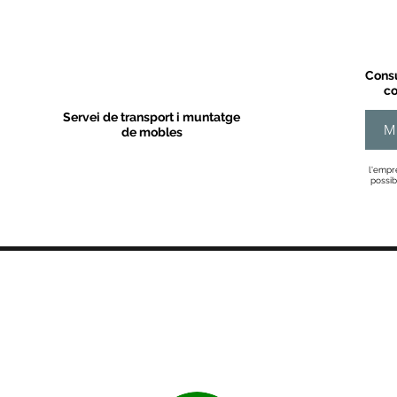
Consu
co
Servei de transport i muntatge
M
de mobles
l'empr
possib
MOBLES VALLS