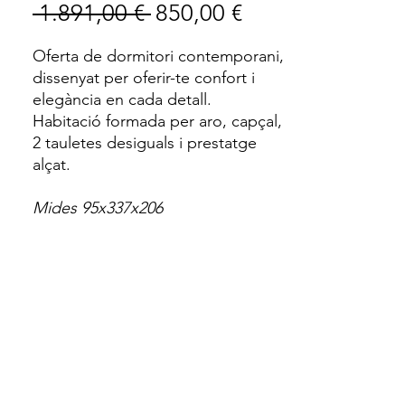
Preu
Preu
 1.891,00 € 
850,00 €
normal
d'oferta
Oferta de dormitori contemporani,
dissenyat per oferir-te confort i
elegància en cada detall.
Habitació formada per aro, capçal,
2 tauletes desiguals i prestatge
alçat.
Mides 95x337x206