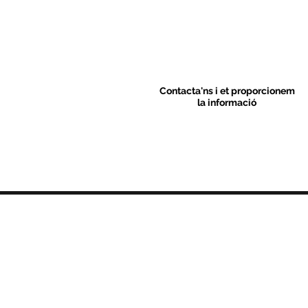
Contacta'ns i et proporcionem
la informació
Contacte
C/ Sant M
artí 39-41