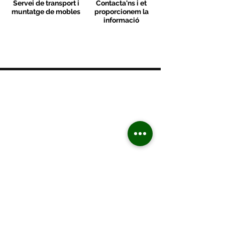
Servei de transport i
Contacta'ns i et
muntatge de mobles
proporcionem la
informació
MOBLES VALLS
Contacte
C/ Sant M
artí 39-41
08470 - Sant Celoni - Barcelona
+ 34 938 670 669
moblesvalls@hotmail.com
Dilluns de 17:00 a 20:30
De dimarts a divendres