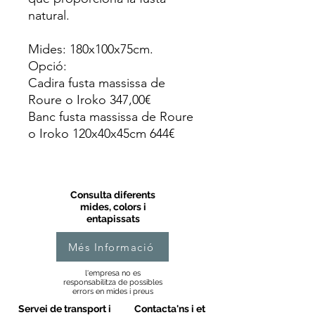
natural.
Mides: 180x100x75cm.
Opció:
Cadira fusta massissa de
Roure o Iroko 347,00€
Banc fusta massissa de Roure
o Iroko 120x40x45cm 644€
Consulta diferents
mides, colors i
entapissats
Més Informació
l'empresa no es
responsabilitza de possibles
errors en mides i preus
Servei de transport i
Contacta'ns i et