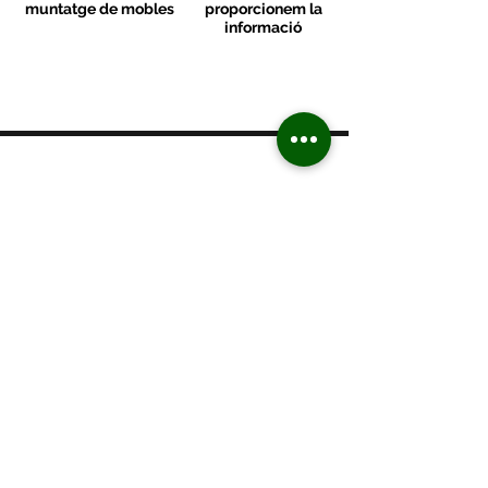
muntatge de mobles
proporcionem la
informació
MOBLES VALLS
Contacte
C/ Sant M
artí 39-41
08470 - Sant Celoni - Barcelona
+ 34 938 670 669
moblesvalls@hotmail.com
Dilluns de 17:00 a 20:30
De dimarts a divendres