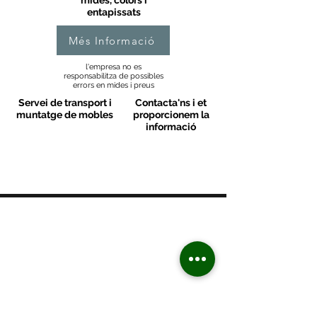
mides, colors i
entapissats
Més Informació
l'empresa no es
responsabilitza de possibles
errors en mides i preus
Servei de transport i
Contacta'ns i et
muntatge de mobles
proporcionem la
informació
MOBLES VALLS
Contacte
C/ Sant M
artí 39-41
08470 - Sant Celoni - Barcelona