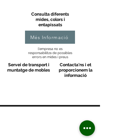
Consulta diferents
mides, colors i
entapissats
Més Informació
l'empresa no es
responsabilitza de possibles
errors en mides i preus
Servei de transport i
Contacta'ns i et
muntatge de mobles
proporcionem la
informació
MOBLES VALLS
Contacte