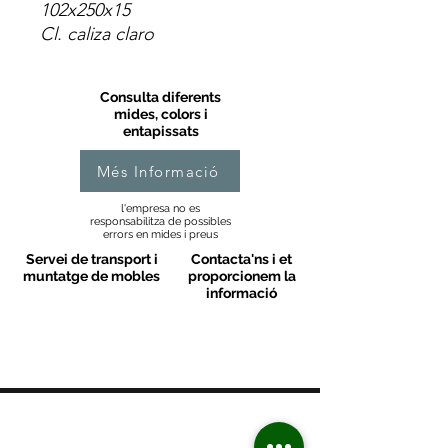
102x250x15
Cl. caliza claro
Consulta diferents
mides, colors i
entapissats
Més Informació
l'empresa no es
responsabilitza de possibles
errors en mides i preus
Servei de transport i
Contacta'ns i et
muntatge de mobles
proporcionem la
informació
MOBLES VALLS