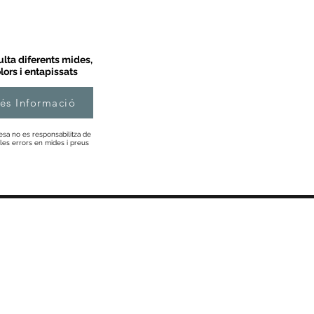
lta diferents mides,
lors i entapissats
és Informació
esa no es responsabilitza de
les errors en mides i preus
Informació
Sobre Nosaltres