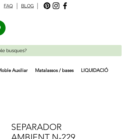
FAQ
BLOG
%
oble Auxiliar
Matalassos / bases
LIQUIDACIÓ
SEPARADOR
AMBIENT N-229