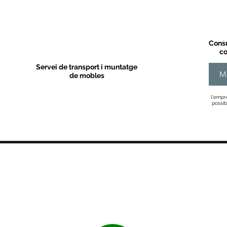
Consu
co
Servei de transport i muntatge
M
de mobles
l'empr
possib
MOBLES VALLS