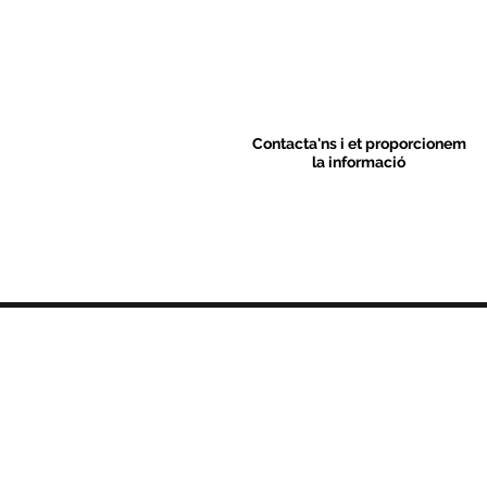
Contacta'ns i et proporcionem
la informació
Contacte
C/ Sant M
artí 39-41