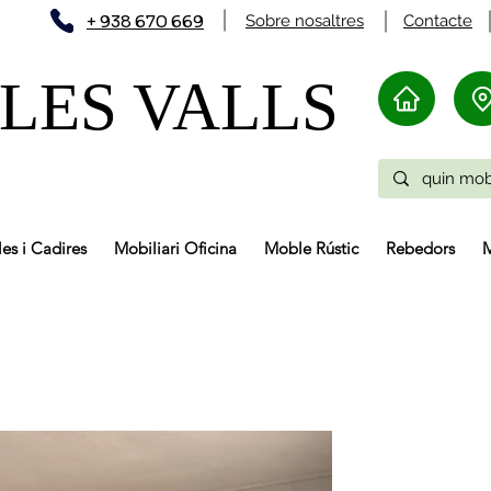
+ 938 670 669
Sobre nosaltres
Contacte
LES VALLS
les i Cadires
Mobiliari Oficina
Moble Rústic
Rebedors
M