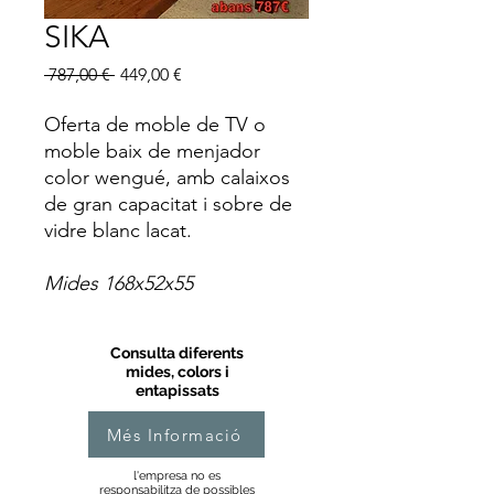
SIKA
Preu
Preu
 787,00 € 
449,00 €
normal
d'oferta
Oferta de moble de TV o
moble baix de menjador
color wengué, amb calaixos
de gran capacitat i sobre de
vidre blanc lacat.
Mides 168x52x55
Consulta diferents
mides, colors i
entapissats
Més Informació
l'empresa no es
responsabilitza de possibles