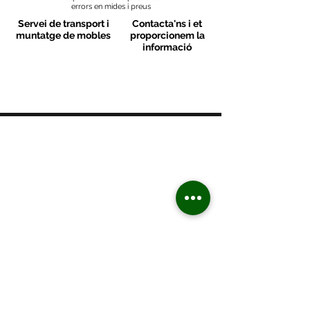
errors en mides i preus
Servei de transport i
Contacta'ns i et
muntatge de mobles
proporcionem la
informació
MOBLES VALLS
Contacte
C/ Sant M
artí 39-41
08470 - Sant Celoni - Barcelona
+ 34 938 670 669
moblesvalls@hotmail.com