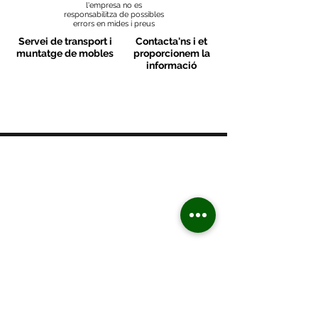
l'empresa no es
responsabilitza de possibles
errors en mides i preus
Servei de transport i
Contacta'ns i et
muntatge de mobles
proporcionem la
informació
MOBLES VALLS
Contacte
C/ Sant M
artí 39-41
08470 - Sant Celoni - Barcelona
+ 34 938 670 669
moblesvalls@hotmail.com