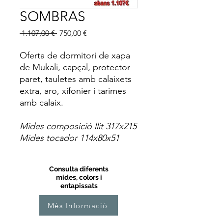
SOMBRAS
Preu
Preu
 1.107,00 € 
750,00 €
normal
d'oferta
Oferta de dormitori de xapa
de Mukali, capçal, protector
paret, tauletes amb calaixets
extra, aro, xifonier i tarimes
amb calaix.
Mides composició llit 317x215
Mides tocador 114x80x51
Consulta diferents
mides, colors i
entapissats
Més Informació