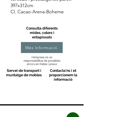
397x312cm
Cl. Cacao-Arena-Boheme
Consulta diferents
mides, colors i
entapissats
Més Informació
l'empresa no es
responsabilitza de possibles
errors en mides i preus
Servei de transport i
Contacta'ns i et
muntatge de mobles
proporcionem la
informació
MOBLES VALLS