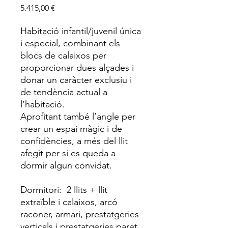
Price
5.415,00 €
Habitació infantil/juvenil única
i especial, combinant els
blocs de calaixos per
proporcionar dues alçades i
donar un caràcter exclusiu i
de tendència actual a
l’habitació.
Aprofitant també l’angle per
crear un espai màgic i de
confidències, a més del llit
afegit per si es queda a
dormir algun convidat.
Dormitori: 2 llits + llit
extraïble i calaixos, arcó
raconer, armari, prestatgeries
verticals i prestatgeries paret.