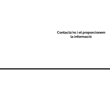
Contacta'ns i et proporcionem
la informació
Contacte
C/ Sant M
artí 39-41