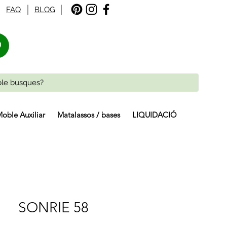
FAQ
BLOG
%
oble Auxiliar
Matalassos / bases
LIQUIDACIÓ
SONRIE 58