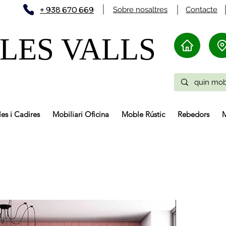
+ 938 670 669
Sobre nosaltres
Contacte
LES VALLS
les i Cadires
Mobiliari Oficina
Moble Rústic
Rebedors
M