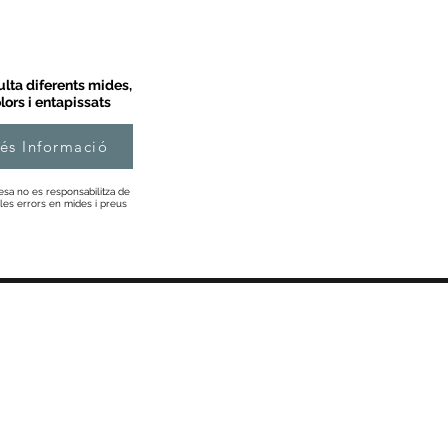
lta diferents mides,
lors i entapissats
és Informació
esa no es responsabilitza de
les errors en mides i preus
Informació
Sobre Nosaltres