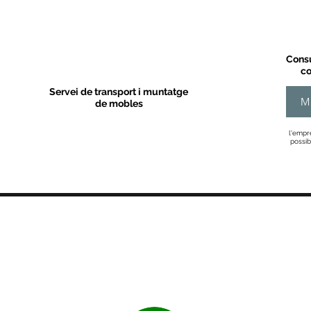
Consu
co
Servei de transport i muntatge
M
de mobles
l'empr
possib
MOBLES VALLS