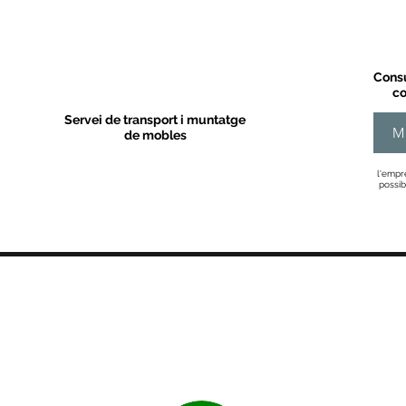
Consu
co
Servei de transport i muntatge
M
de mobles
l'empr
possib
MOBLES VALLS