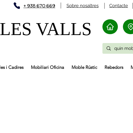
+ 938 670 669
Sobre nosaltres
Contacte
LES VALLS
les i Cadires
Mobiliari Oficina
Moble Rústic
Rebedors
M