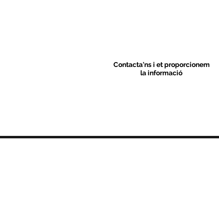
Contacta'ns i et proporcionem
la informació
Contacte
C/ Sant M
artí 39-41