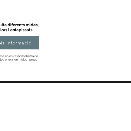
lta diferents mides,
lors i entapissats
és Informació
esa no es responsabilitza de
les errors en mides i preus
Informació
Sobre Nosaltres