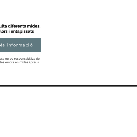
lta diferents mides,
lors i entapissats
és Informació
esa no es responsabilitza de
les errors en mides i preus
Informació
Sobre Nosaltres