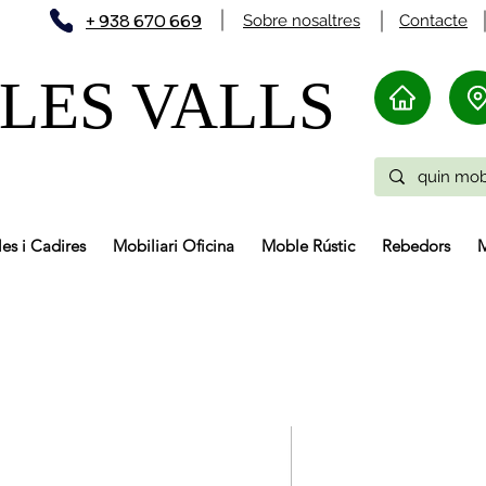
+ 938 670 669
Sobre nosaltres
Contacte
LES VALLS
les i Cadires
Mobiliari Oficina
Moble Rústic
Rebedors
M