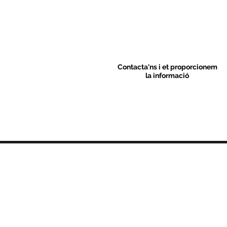
Contacta'ns i et proporcionem
la informació
Contacte
C/ Sant M
artí 39-41