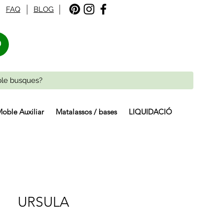
FAQ
BLOG
%
oble Auxiliar
Matalassos / bases
LIQUIDACIÓ
URSULA