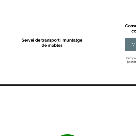
Consu
co
Servei de transport i muntatge
M
de mobles
l'empr
possib
MOBLES VALLS