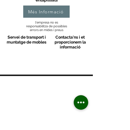
entapissats
Més Informació
l'empresa no es
responsabilitza de possibles
errors en mides i preus
Servei de transport i
Contacta'ns i et
muntatge de mobles
proporcionem la
informació
MOBLES VALLS
Contacte
C/ Sant M
artí 39-41
08470 - Sant Celoni - Barcelona