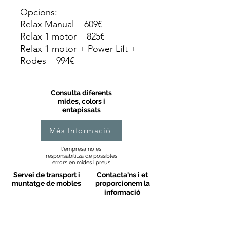
Opcions:
Relax Manual 609€
Relax 1 motor 825€
Relax 1 motor + Power Lift +
Rodes 994€
Consulta diferents
mides, colors i
entapissats
Més Informació
l'empresa no es
responsabilitza de possibles
errors en mides i preus
Servei de transport i
Contacta'ns i et
muntatge de mobles
proporcionem la
informació