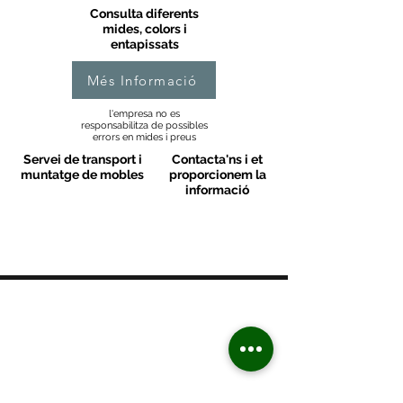
Consulta diferents
mides, colors i
entapissats
Més Informació
l'empresa no es
responsabilitza de possibles
errors en mides i preus
Servei de transport i
Contacta'ns i et
muntatge de mobles
proporcionem la
informació
MOBLES VALLS
Contacte
C/ Sant M
artí 39-41