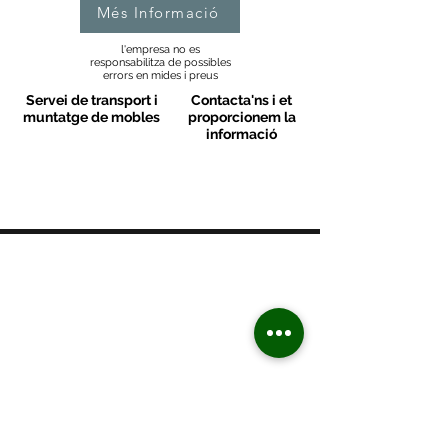
Més Informació
l'empresa no es
responsabilitza de possibles
errors en mides i preus
Servei de transport i
Contacta'ns i et
muntatge de mobles
proporcionem la
informació
MOBLES VALLS
Contacte
C/ Sant M
artí 39-41
08470 - Sant Celoni - Barcelona
+ 34 938 670 669