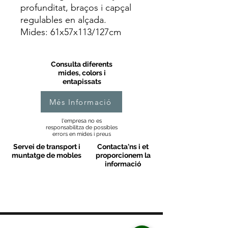
profunditat, braços i capçal
regulables en alçada.
Mides: 61x57x113/127cm
Consulta diferents
mides, colors i
entapissats
Més Informació
l'empresa no es
responsabilitza de possibles
errors en mides i preus
Servei de transport i
Contacta'ns i et
muntatge de mobles
proporcionem la
informació
MOBLES VALLS