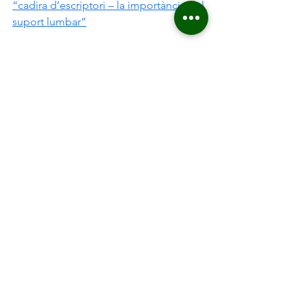
“cadira d’escriptori – la importància del 
suport lumbar”
Mostra-ho tot
Entrades recents