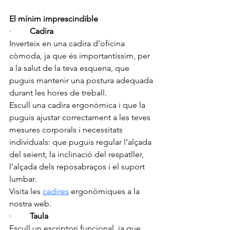
El mínim imprescindible
·         
Cadira
Inverteix en una cadira d’oficina 
còmoda, ja que és importantíssim, per 
a la salut de la teva esquena, que 
puguis mantenir una postura adequada 
durant les hores de treball.
Escull una cadira ergonòmica i que la 
puguis ajustar correctament a les teves 
mesures corporals i necessitats 
individuals: que puguis regular l’alçada 
del seient, la inclinació del respatller, 
l’alçada dels reposabraços i el suport 
lumbar.
Visita les 
cadires
 ergonòmiques a la 
nostr
a web. 
·         
Taula
Escull un escriptori funcional, ja que 