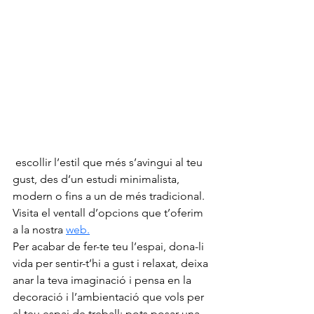
 escollir l’estil que més s’avingui al teu 
gust, des d’un estudi minimalista, 
modern o fins a un de més tradicional.
Visita el ventall d’opcions que t’oferim 
a la nostra 
web.
Per acabar de fer-te teu l’espai, dona-li 
vida per sentir-t’hi a gust i relaxat, deixa 
anar la teva imaginació i pensa en la 
decoració i l’ambientació que vols per 
al teu espai de treball: pots posar una 