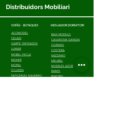
Distribuidors Mobiliari
SOFÀS - BUTAQUES
MENJADOR-DORMITORI
ACOMODEL
BAIX MODULS
CELADI
CASANOVA GANDIA
GARPE TAPIZADOS
CIURANS
LUMAR
COSTERA
MOBEL YECLA
KAZZANO
MOHER
MELIBEL
MOPAL
MUEBLES AZOR
O'LUXEN
RAMIS
TAPICERIAS NAVARRO
RIMOBEL
ROSAMOR
TENDENCIAS MARIN
JUVENIL - INFANTIL
TEGARMOBEL
MUEBLES AZOR
RIMOBEL
OFICINA
TEGARMOBEL
ACTIU
TAULES - CADIRES
AIC
ALTAIR
EUROMOF
DANIMOBEL
GAPSA
NACHER