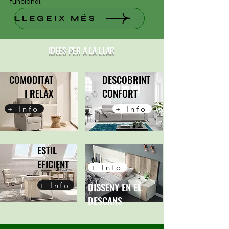
funcional.
LLEGEIX MÉS
IDEES PER A LA LLAR
COMODITAT
DESCOBRINT
I RELAX
CONFORT
+ Info
+ Info
ESTIL
EFICIENT
+ Info
DISSENY EN EL
+ Info
DESCANS