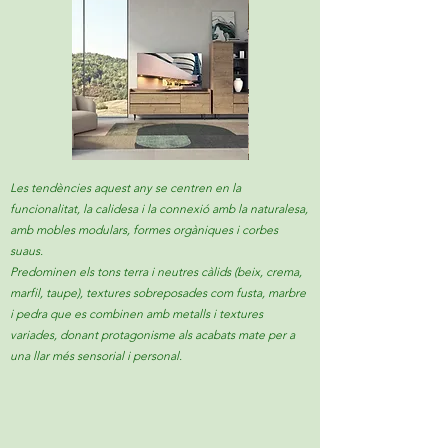
ELION
ELION
112
113
Les tendències aquest any se centren en la
funcionalitat, la calidesa i la connexió amb la naturalesa,
amb mobles modulars, formes orgàniques i corbes
suaus.
Predominen els tons terra i neutres càlids (beix, crema,
marfil, taupe), textures sobreposades com fusta, marbre
i pedra que es combinen amb metalls i textures
variades, donant protagonisme als acabats mate per a
una llar més sensorial i personal.