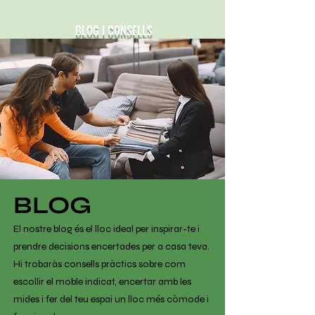
BLOG I CONSELLS
BLOG
El nostre blog és el lloc ideal per inspirar-te i
prendre decisions encertades per a casa teva.
Hi trobaràs consells pràctics sobre com
escollir el moble indicat, encertar amb les
mides i fer del teu espai un lloc més còmode i