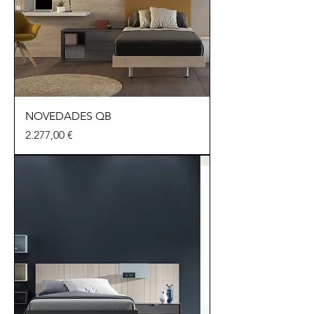
NOVEDADES QB
Preu
2.277,00 €