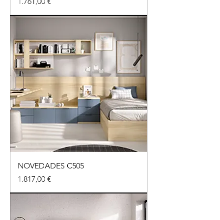
Preu
1.761,00 €
NOVEDADES C505
Preu
1.817,00 €