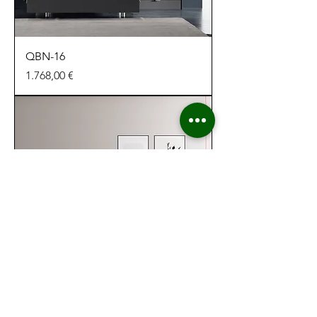
QBN-16
Preu
1.768,00 €
LIDER 256