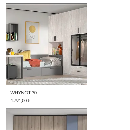
WHYNOT 30
Preu
4.791,00 €