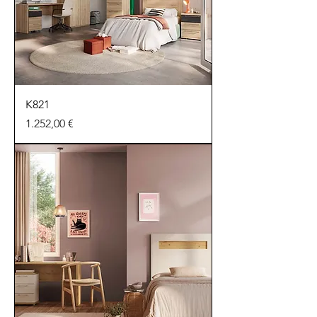
K821
Preu
1.252,00 €