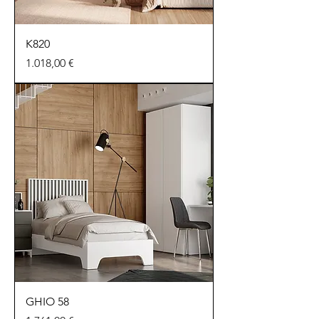
K820
Preu
1.018,00 €
GHIO 58