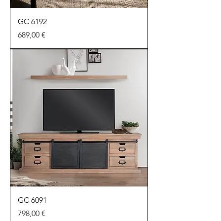
GC 6192
Preu
689,00 €
GC 6091
Preu
798,00 €