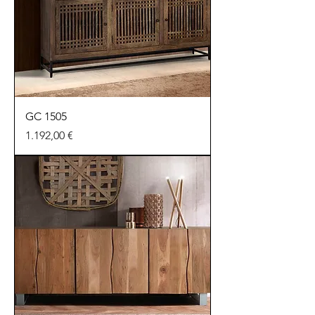
GC 1505
Preu
1.192,00 €