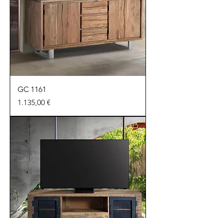
GC 1161
Preu
1.135,00 €