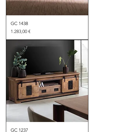
GC 1438
Preu
1.283,00 €
GC 1237