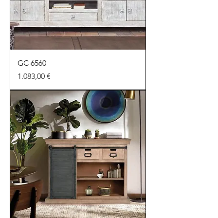
GC 6560
Preu
1.083,00 €