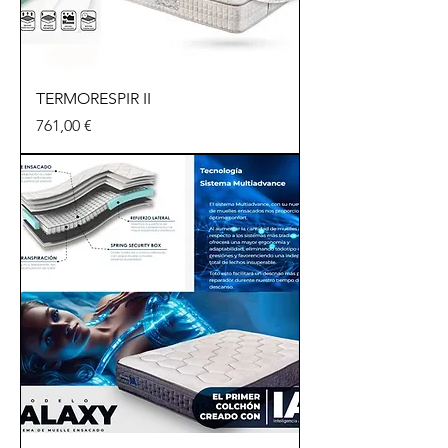
TERMORESPIR II
Precio
761,00 €