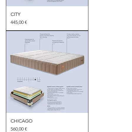
CITY
Precio
445,00 €
CHICAGO
Precio
560,00 €