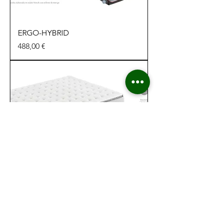
ERGO-HYBRID
Precio
488,00 €
ALBA