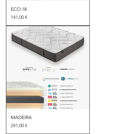
ECO 18
Precio
141,00 €
MADEIRA
Precio
241,00 €