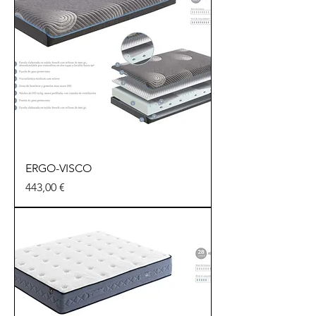
ERGO-VISCO
Precio
443,00 €