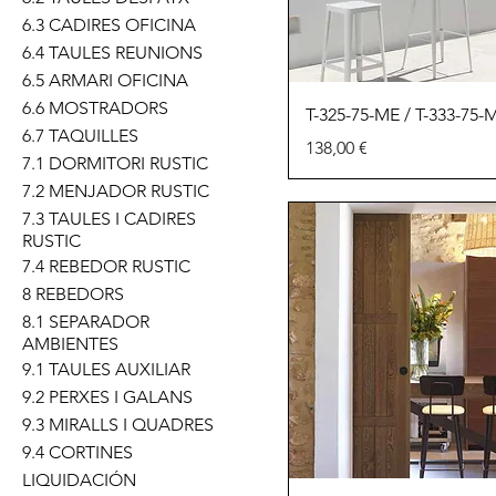
6.3 CADIRES OFICINA
6.4 TAULES REUNIONS
6.5 ARMARI OFICINA
6.6 MOSTRADORS
T-325-75-ME / T-333-75-
6.7 TAQUILLES
Precio
138,00 €
7.1 DORMITORI RUSTIC
7.2 MENJADOR RUSTIC
7.3 TAULES I CADIRES
RUSTIC
7.4 REBEDOR RUSTIC
8 REBEDORS
8.1 SEPARADOR
AMBIENTES
9.1 TAULES AUXILIAR
9.2 PERXES I GALANS
9.3 MIRALLS I QUADRES
9.4 CORTINES
LIQUIDACIÓN