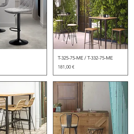
T-325-75-ME / T-332-75-ME
Precio
181,00 €