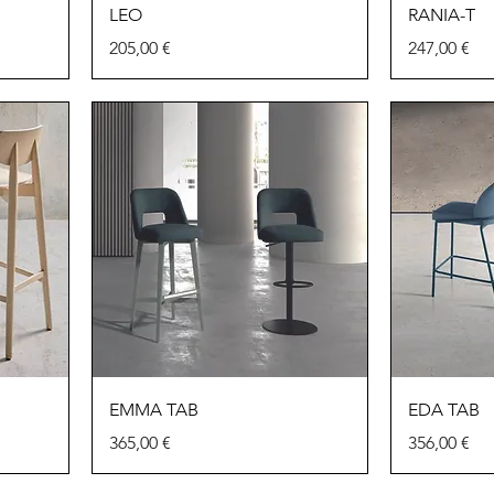
LEO
RANIA-T
Precio
Precio
205,00 €
247,00 €
EMMA TAB
EDA TAB
Precio
Precio
365,00 €
356,00 €