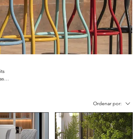
ïts
base
Ordenar por: