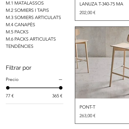
M.1 MATALASSOS
LANUZA T-340-75 MA
M.2 SOMIERS I TAPIS
Precio
202,00 €
M.3 SOMIERS ARTICULATS
M.4 CANAPÈS
M.5 PACKS
M.6 PACKS ARTICULATS
TENDÈNCIES
Filtrar por
Precio
77 €
365 €
PONT-T
Precio
263,00 €