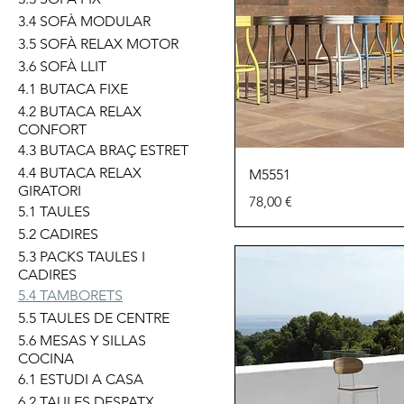
3.4 SOFÀ MODULAR
3.5 SOFÀ RELAX MOTOR
3.6 SOFÀ LLIT
4.1 BUTACA FIXE
4.2 BUTACA RELAX
CONFORT
4.3 BUTACA BRAÇ ESTRET
4.4 BUTACA RELAX
M5551
GIRATORI
Precio
78,00 €
5.1 TAULES
5.2 CADIRES
5.3 PACKS TAULES I
CADIRES
5.4 TAMBORETS
5.5 TAULES DE CENTRE
5.6 MESAS Y SILLAS
COCINA
6.1 ESTUDI A CASA
6.2 TAULES DESPATX