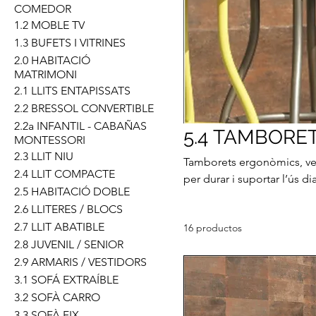
COMEDOR
1.2 MOBLE TV
1.3 BUFETS I VITRINES
2.0 HABITACIÓ
MATRIMONI
2.1 LLITS ENTAPISSATS
2.2 BRESSOL CONVERTIBLE
2.2a INFANTIL - CABAÑAS
5.4 TAMBORE
MONTESSORI
2.3 LLIT NIU
Tamborets ergonòmics, versà
2.4 LLIT COMPACTE
per durar i suportar l’ús d
2.5 HABITACIÓ DOBLE
plana... disponibles en un
2.6 LLITERES / BLOCS
perfectes per a la vostra c
2.7 LLIT ABATIBLE
16 productos
2.8 JUVENIL / SENIOR
2.9 ARMARIS / VESTIDORS
3.1 SOFÁ EXTRAÍBLE
3.2 SOFÀ CARRO
3.3 SOFÀ FIX