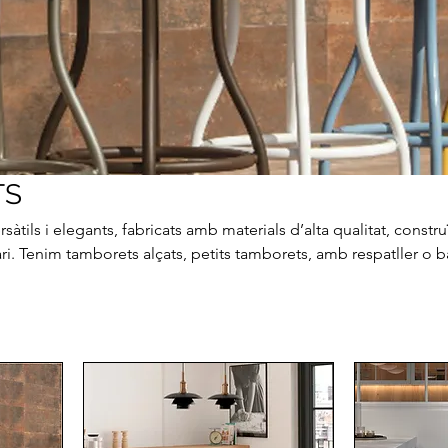
TS
tils i elegants, fabricats amb materials d’alta qualitat, constru
iari. Tenim tamborets alçats, petits tamborets, amb respatller o 
a gran gamma de colors i acabats moderns. Elegants i pràctics,
uina o zona de bar.