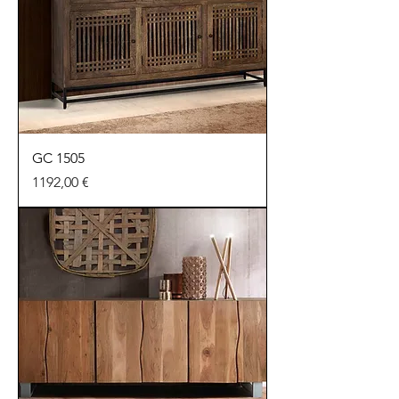
GC 1505
Precio
1192,00 €