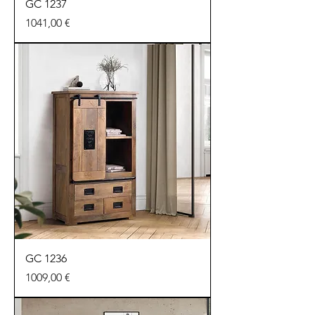
GC 1237
Precio
1041,00 €
GC 1236
Precio
1009,00 €