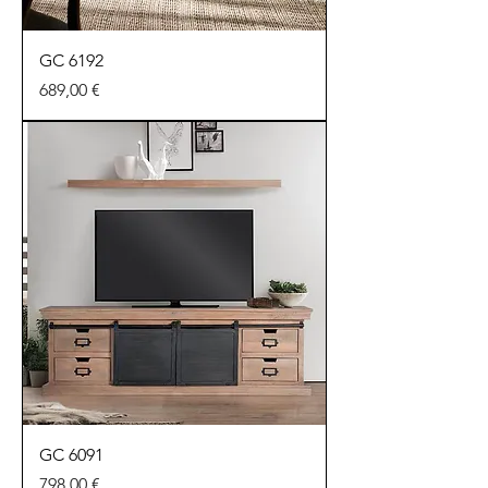
GC 6192
Precio
689,00 €
GC 6091
Precio
798,00 €