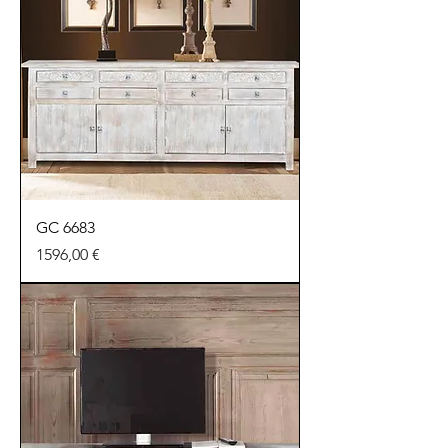
GC 6683
Precio
1596,00 €