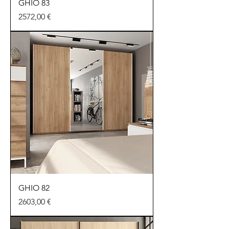
GHIO 83
Precio
2572,00 €
GHIO 82
Precio
2603,00 €