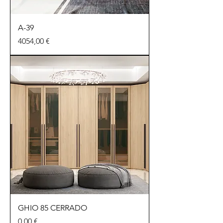
A-39
Precio
4054,00 €
GHIO 85 CERRADO
Precio
0,00 €