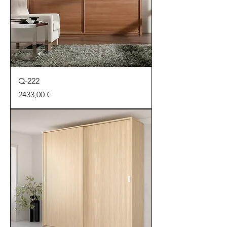
Q-222
Precio
2433,00 €