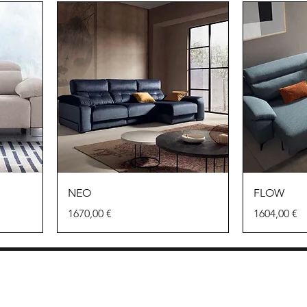
NEO
FLOW
Precio
Precio
1670,00 €
1604,00 €
MOBLES VALLS