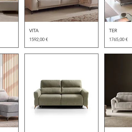
VITA
TER
Precio
Precio
1592,00 €
1765,00 €