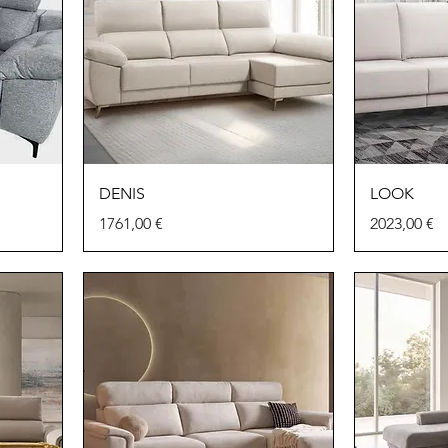
DENIS
LOOK
Precio
Precio
1761,00 €
2023,00 €