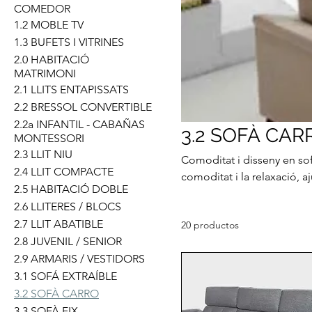
COMEDOR
1.2 MOBLE TV
1.3 BUFETS I VITRINES
2.0 HABITACIÓ
MATRIMONI
2.1 LLITS ENTAPISSATS
2.2 BRESSOL CONVERTIBLE
2.2a INFANTIL - CABAÑAS
3.2 SOFÀ CAR
MONTESSORI
2.3 LLIT NIU
Comoditat i disseny en sof
2.4 LLIT COMPACTE
comoditat i la relaxació, a
2.5 HABITACIÓ DOBLE
aquest sofà ofereix l’opció
2.6 LLITERES / BLOCS
en què necessiteu un espai
2.7 LLIT ABATIBLE
20 productos
les teves necessitats: amb
2.8 JUVENIL / SENIOR
Versatilitat, funcionalitat i
2.9 ARMARIS / VESTIDORS
3.1 SOFÁ EXTRAÍBLE
3.2 SOFÀ CARRO
3.3 SOFÀ FIX