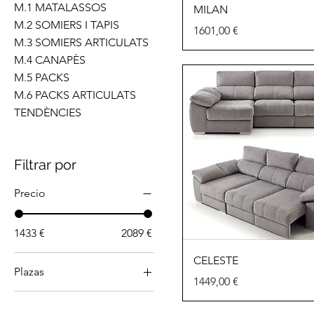
M.1 MATALASSOS
MILAN
M.2 SOMIERS I TAPIS
Precio
1601,00 €
M.3 SOMIERS ARTICULATS
M.4 CANAPÈS
M.5 PACKS
M.6 PACKS ARTICULATS
TENDÈNCIES
Filtrar por
Precio
1433 €
2089 €
CELESTE
Plazas
Precio
1449,00 €
Sofá 2 carro + Chaise
285cm