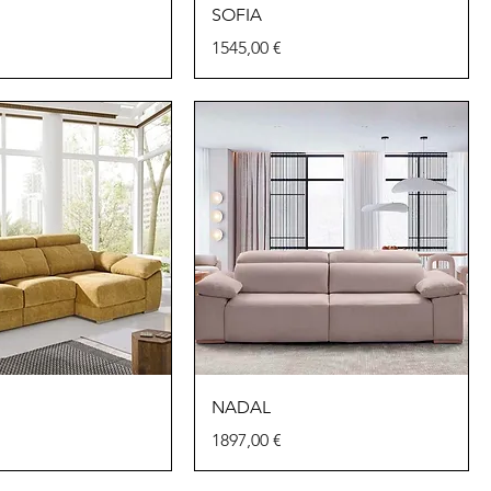
SOFIA
Precio
1545,00 €
NADAL
Precio
1897,00 €