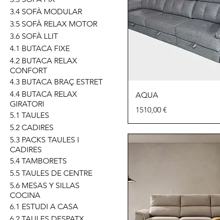
3.4 SOFÀ MODULAR
3.5 SOFÀ RELAX MOTOR
3.6 SOFÀ LLIT
4.1 BUTACA FIXE
4.2 BUTACA RELAX
CONFORT
4.3 BUTACA BRAÇ ESTRET
4.4 BUTACA RELAX
AQUA
GIRATORI
Precio
1510,00 €
5.1 TAULES
5.2 CADIRES
5.3 PACKS TAULES I
CADIRES
5.4 TAMBORETS
5.5 TAULES DE CENTRE
5.6 MESAS Y SILLAS
COCINA
6.1 ESTUDI A CASA
6.2 TAULES DESPATX