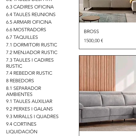
6.3 CADIRES OFICINA
6.4 TAULES REUNIONS
6.5 ARMARI OFICINA
6.6 MOSTRADORS
BROSS
6.7 TAQUILLES
Precio
1500,00 €
7.1 DORMITORI RUSTIC
7.2 MENJADOR RUSTIC
7.3 TAULES I CADIRES
RUSTIC
7.4 REBEDOR RUSTIC
8 REBEDORS
8.1 SEPARADOR
AMBIENTES
9.1 TAULES AUXILIAR
9.2 PERXES I GALANS
9.3 MIRALLS I QUADRES
9.4 CORTINES
LIQUIDACIÓN