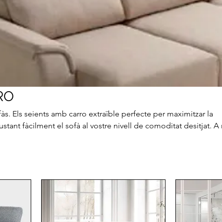
RO
às. Els seients amb carro extraïble perfecte per maximitzar la
justant fàcilment el sofà al vostre nivell de comoditat desitjat. A
 de convertir-se en llit addicional per a aquells casos excepcio
 extra on dormir els hostes. Escull les opcions que més s’adap
 Chaise Longue, sofà cantoner, capçal reclinable, bagul incorpor
 estil amb totes les mides i colors.