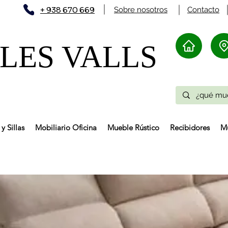
+ 938 670 669
Sobre nosotros
Contacto
ES VALLS​
y Sillas
Mobiliario Oficina
Mueble Rústico
Recibidores
Mu