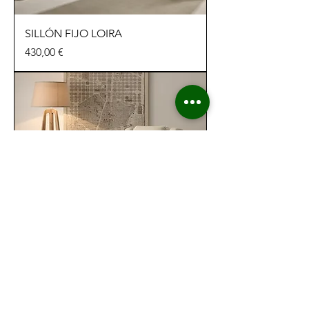
SILLÓN FIJO LOIRA
Precio
430,00 €
SILLÓN FIJO IZAN
Precio
519,00 €